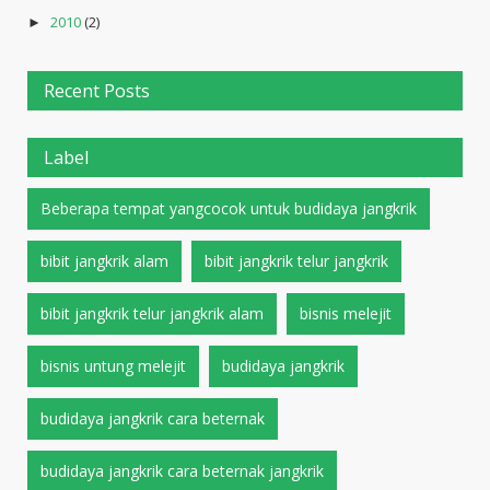
2010
(2)
►
Recent Posts
Label
Beberapa tempat yangcocok untuk budidaya jangkrik
bibit jangkrik alam
bibit jangkrik telur jangkrik
bibit jangkrik telur jangkrik alam
bisnis melejit
bisnis untung melejit
budidaya jangkrik
budidaya jangkrik cara beternak
budidaya jangkrik cara beternak jangkrik