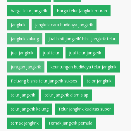
harga telur jangkrik
Harga telur Jangkrik murah
jangkrik
jangkrik cara budidaya jangkrik
jangkrik kalung
jual bibit jangkrik' bibit jangkrik telur
jual jangkrik
jual telur
jual telur jangkrik
juragan jangkrik
keuntungan budidaya telur jangkrik
Peluang bisnis telur jangkrik sukses
telor jangkrik
telur jangkrik
telur jangkrik alam siap
telur jangkrik kalung
Telur Jangkrik kualitas super
ternak jangkrik
Ternak Jangkrik pemula