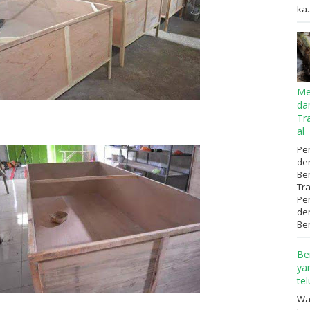
ka..
Me
da
Tr
al
Pen
de
Be
Tr
Pen
de
Ben
Be
ya
te
Wa