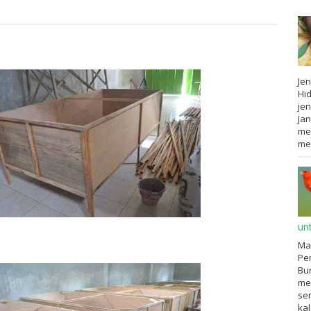
Jen
Hid
jen
Jan
me
mem
un
Ma
Pem
Bur
me
ser
ka