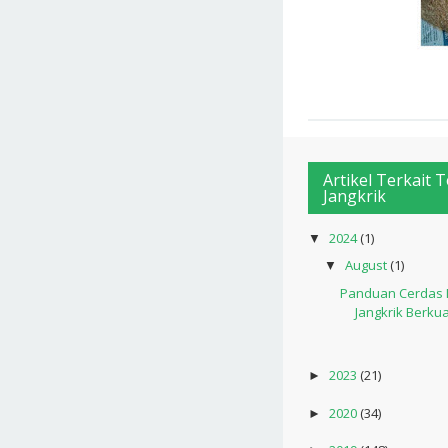
Artikel Terkait 
Jangkrik
2024
(1)
▼
August
(1)
▼
Panduan Cerdas M
Jangkrik Berkual
2023
(21)
►
2020
(34)
►