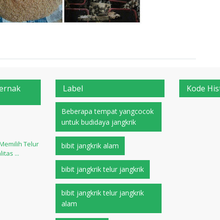
Ternak
Label
Kode His
Beberapa tempat yangcocok
untuk budidaya jangkrik
emilih Telur
bibit jangkrik alam
itas ...
bibit jangkrik telur jangkrik
bibit jangkrik telur jangkrik
alam