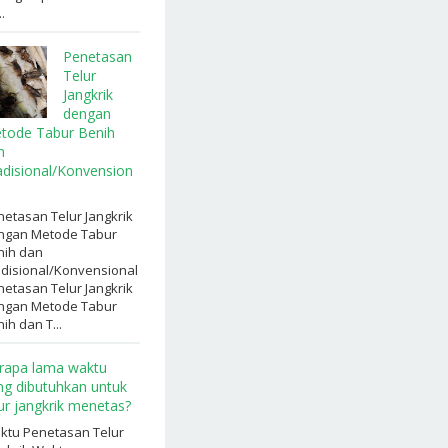
.
Penetasan
Telur
Jangkrik
dengan
tode Tabur Benih
n
adisional/Konvension
etasan Telur Jangkrik
ngan Metode Tabur
nih dan
adisional/Konvensional
etasan Telur Jangkrik
ngan Metode Tabur
ih dan T...
rapa lama waktu
ng dibutuhkan untuk
lur jangkrik menetas?
ktu Penetasan Telur