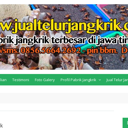
lian
Testimoni
Foto Galery
Profil Pabrik Jangkrik
Jual Telur Ja
ik