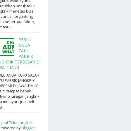
gkrik Waktu yang
utuhkan untuk telur
gkrik menetas bisa
variasi tergantung
da beberapa faktor,
masu...
PERLU
ANDA
TAHU
PABRIK
NGKRIK TERBESAR DI
WA TIMUR
RLU ANDA TAHU SALAH
TU PABRIK JANGKRIK
RBESAR DI JAWA TIMUR
a di tempat bapak
yono juragan jangkrik,
p melayani jual beli
g...
Jual Telur Jangkrik
.
Powered by
Blogger
.