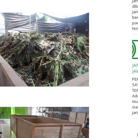
Jan
dib
jan
ber
pa
ter
JA
JA
PE
SA
TE
Ad
mul
sia
jan