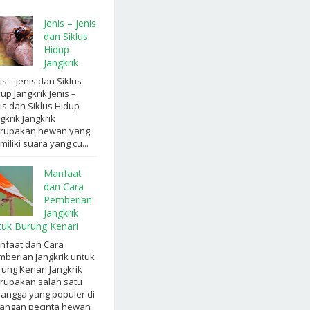
Jenis – jenis
dan Siklus
Hidup
Jangkrik
is – jenis dan Siklus
up Jangkrik Jenis –
is dan Siklus Hidup
gkrik Jangkrik
rupakan hewan yang
iliki suara yang cu...
Manfaat
dan Cara
Pemberian
Jangkrik
tuk Burung Kenari
nfaat dan Cara
berian Jangkrik untuk
ung Kenari Jangkrik
rupakan salah satu
angga yang populer di
langan pecinta hewan