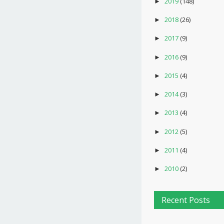
2019
(148)
►
2018
(26)
►
2017
(9)
►
2016
(9)
►
2015
(4)
►
2014
(3)
►
2013
(4)
►
2012
(5)
►
2011
(4)
►
2010
(2)
►
Recent Posts