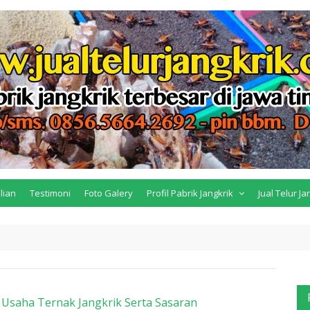
lian
Testimoni
Foto Galery
Profil Pabrik Jangkrik
Jual Telur Ja
 Usaha Ternak Jangkrik Serta Sasaran