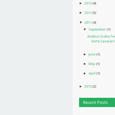
2013
(4)
►
2012
(5)
►
2011
(4)
▼
September
(1)
▼
Analisa Usaha Te
Serta Sasaran 
June
(1)
►
May
(1)
►
April
(1)
►
2010
(2)
►
Recent Posts