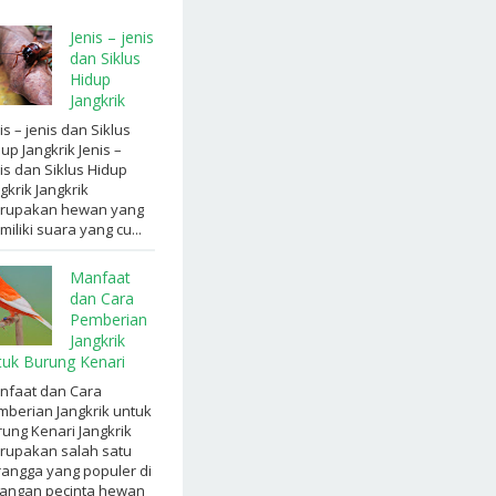
Jenis – jenis
dan Siklus
Hidup
Jangkrik
is – jenis dan Siklus
up Jangkrik Jenis –
is dan Siklus Hidup
gkrik Jangkrik
rupakan hewan yang
iliki suara yang cu...
Manfaat
dan Cara
Pemberian
Jangkrik
tuk Burung Kenari
nfaat dan Cara
berian Jangkrik untuk
ung Kenari Jangkrik
rupakan salah satu
angga yang populer di
langan pecinta hewan