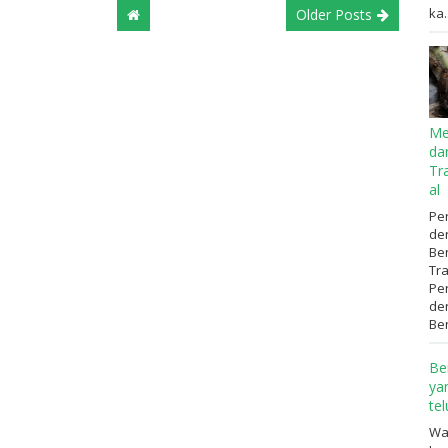
ka..
Older Posts
Me
da
Tr
al
Pen
de
Be
Tr
Pen
de
Ben
Be
ya
te
Wa