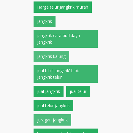
Harga telur Jangkrik murah
jangkrik
jangkrik cara budidaya
jangkrik
jangkrik kalung
jual bibit jangkrik' bibit
jangkrik telur
jual jangkrik
jual telur
jual telur jangkrik
juragan jangkrik