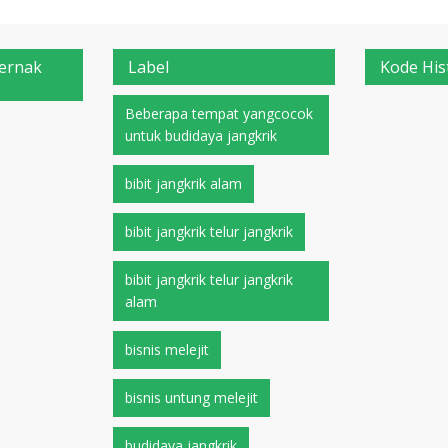
Ternak
Label
Kode His
Beberapa tempat yangcocok
untuk budidaya jangkrik
bibit jangkrik alam
bibit jangkrik telur jangkrik
bibit jangkrik telur jangkrik
alam
bisnis melejit
bisnis untung melejit
budidaya jangkrik