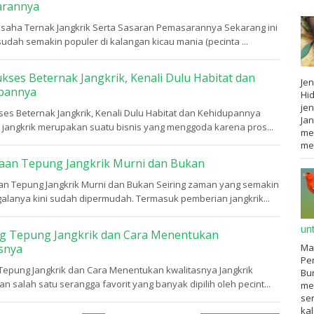
rannya
Usaha Ternak Jangkrik Serta Sasaran Pemasarannya Sekarang ini
sudah semakin populer di kalangan kicau mania (pecinta ...
kses Beternak Jangkrik, Kenali Dulu Habitat dan
Jen
pannya
Hid
jen
ses Beternak Jangkrik, Kenali Dulu Habitat dan Kehidupannya
Jan
 jangkrik merupakan suatu bisnis yang menggoda karena pros...
me
mem
aan Tepung Jangkrik Murni dan Bukan
n Tepung Jangkrik Murni dan Bukan Seiring zaman yang semakin
galanya kini sudah dipermudah. Termasuk pemberian jangkrik...
un
g Tepung Jangkrik dan Cara Menentukan
Ma
snya
Pem
Tepung Jangkrik dan Cara Menentukan kwalitasnya Jangkrik
Bur
 salah satu serangga favorit yang banyak dipilih oleh pecint...
me
ser
ka