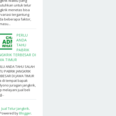
gkrik Waktu yang
utuhkan untuk telur
gkrik menetas bisa
variasi tergantung
da beberapa faktor,
masu...
PERLU
ANDA
TAHU
PABRIK
NGKRIK TERBESAR DI
WA TIMUR
RLU ANDA TAHU SALAH
TU PABRIK JANGKRIK
RBESAR DI JAWA TIMUR
a di tempat bapak
yono juragan jangkrik,
p melayani jual beli
g...
Jual Telur Jangkrik
.
Powered by
Blogger
.