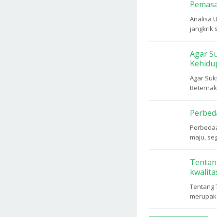
Pemasa
Analisa 
jangkrik 
Agar Su
Kehidu
Agar Suk
Beternak
Perbed
Perbedaa
maju, se
Tentan
kwalita
Tentang 
merupakan