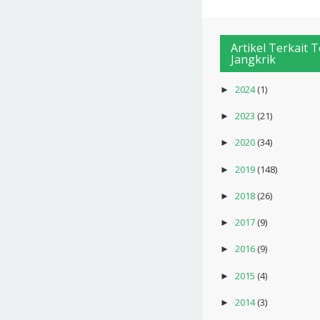
Artikel Terkait 
Jangkrik
2024
(1)
►
2023
(21)
►
2020
(34)
►
2019
(148)
►
2018
(26)
►
2017
(9)
►
2016
(9)
►
2015
(4)
►
2014
(3)
►