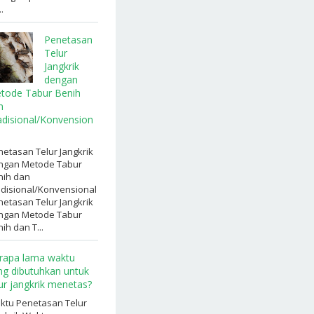
.
Penetasan
Telur
Jangkrik
dengan
tode Tabur Benih
n
adisional/Konvension
etasan Telur Jangkrik
ngan Metode Tabur
nih dan
adisional/Konvensional
etasan Telur Jangkrik
ngan Metode Tabur
ih dan T...
rapa lama waktu
ng dibutuhkan untuk
lur jangkrik menetas?
ktu Penetasan Telur