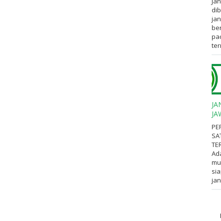
Jan
dib
jan
ber
pa
ter
JA
JA
PE
SA
TE
Ad
mul
sia
jan