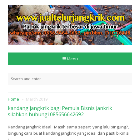
Menu
Home
March 2019
kandang jangkrik bagi Pemula Bisnis jankrik
silahkan hubungi 085656642692
Kandang Jangkrik Ideal Masih sama seperti yang lalu bingung?,...
bingung cara buat kandang jangkrik yang ideal dan pasti bikin si
j...