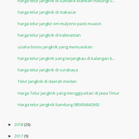
harga telur jangkrik di sumatra silahkan hubungi 0...
harga telur jangkrik di makasar
harga telur jangkir om mulyono pasti muasin
harga telur jangkrik di kalimantan
usaha bisnis jangkrik yang memuaskan
harga telur jangkrik yang terjangkau di kalangan b...
harga telur jangkrik di surabaya
Telur Jangkrik di daerah medan
Harga Telur Jangkrik yang menggiyurkan di Jawa Timur
Harga telur jangkrik bandung 085656642692
2018
(26)
►
2017
(9)
►