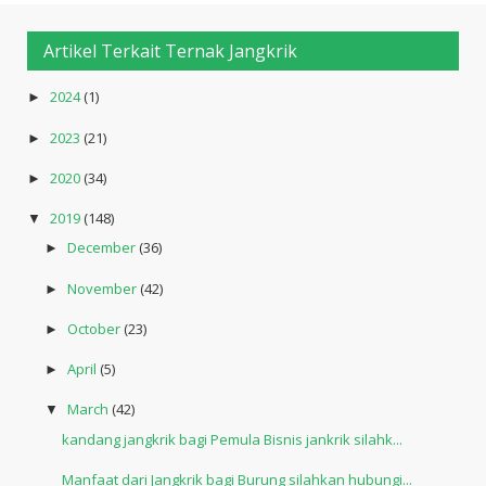
Artikel Terkait Ternak Jangkrik
2024
(1)
►
2023
(21)
►
2020
(34)
►
2019
(148)
▼
December
(36)
►
November
(42)
►
October
(23)
►
April
(5)
►
March
(42)
▼
kandang jangkrik bagi Pemula Bisnis jankrik silahk...
Manfaat dari Jangkrik bagi Burung silahkan hubungi...