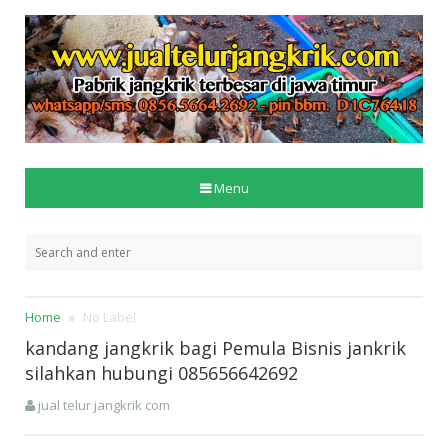
Menu
Home
No Label
kandang jangkrik bagi Pemula Bisnis jankrik
silahkan hubungi 085656642692
jual telur jangkrik com