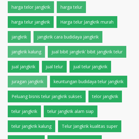
harga telor jangkrik
harga telur
harga telur jangkrik
Harga telur Jangkrik murah
jangkrik
jangkrik cara budidaya jangkrik
jangkrik kalung
jual bibit jangkrik' bibit jangkrik telur
jual jangkrik
jual telur
jual telur jangkrik
juragan jangkrik
keuntungan budidaya telur jangkrik
Peluang bisnis telur jangkrik sukses
telor jangkrik
telur jangkrik
telur jangkrik alam siap
telur jangkrik kalung
Telur Jangkrik kualitas super