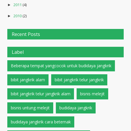
2011
(4)
►
2010
(2)
►
Recent Posts
Label
Beberapa tempat yangcocok untuk budidaya jangkrik
bibit jangkrik alam
bibit jangkrik telur jangkrik
bibit jangkrik telur jangkrik alam
bisnis melejit
bisnis untung melejit
budidaya jangkrik
budidaya jangkrik cara beternak