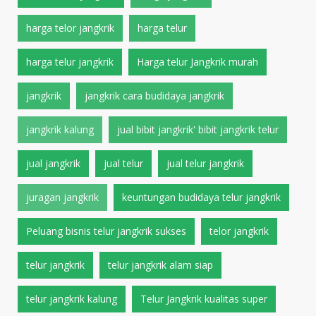
harga telor jangkrik
harga telur
harga telur jangkrik
Harga telur Jangkrik murah
jangkrik
jangkrik cara budidaya jangkrik
jangkrik kalung
jual bibit jangkrik' bibit jangkrik telur
jual jangkrik
jual telur
jual telur jangkrik
juragan jangkrik
keuntungan budidaya telur jangkrik
Peluang bisnis telur jangkrik sukses
telor jangkrik
telur jangkrik
telur jangkrik alam siap
telur jangkrik kalung
Telur Jangkrik kualitas super