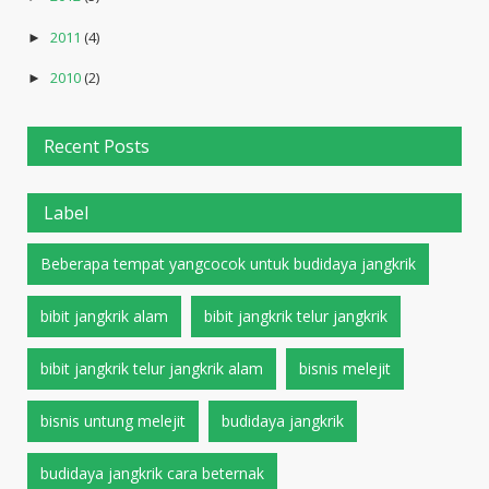
2011
(4)
►
2010
(2)
►
Recent Posts
Label
Beberapa tempat yangcocok untuk budidaya jangkrik
bibit jangkrik alam
bibit jangkrik telur jangkrik
bibit jangkrik telur jangkrik alam
bisnis melejit
bisnis untung melejit
budidaya jangkrik
budidaya jangkrik cara beternak