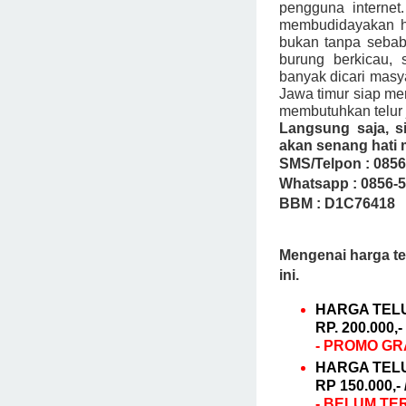
pengguna internet.
membudidayakan he
bukan tanpa sebab
burung berkicau, 
banyak dicari masy
Jawa timur siap m
membutuhkan telur j
Langsung saja, s
akan senang hati
SMS/Telpon : 0856
Whatsapp : 0856-
BBM : D1C76418
Mengenai harga tel
ini.
HARGA TELU
RP. 200.000,-
-
PROMO GRA
HARGA TEL
RP 150.000,-
- BELUM TE