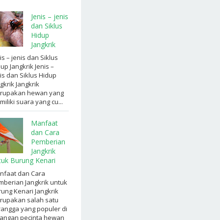
Jenis – jenis
dan Siklus
Hidup
Jangkrik
is – jenis dan Siklus
up Jangkrik Jenis –
is dan Siklus Hidup
gkrik Jangkrik
rupakan hewan yang
iliki suara yang cu...
Manfaat
dan Cara
Pemberian
Jangkrik
tuk Burung Kenari
nfaat dan Cara
berian Jangkrik untuk
ung Kenari Jangkrik
rupakan salah satu
angga yang populer di
langan pecinta hewan