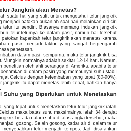
elur Jangkrik akan Menetas?
h suatu hal yang sulit untuk mengetahui telur jangkrik
 menjadi patokan bukanlah soal hari melainkan ciri-ciri
telur itu sendiri. Biasanya memang indukan jangkrik
un telur-telurnya ke dalam pasir, namun hal tersebut
an patokan kapankah telur jangkrik akan menetas karena
ban pasir menjadi faktor yang sangat berpengaruh
masa penetasan.
mbaban dalam pasir sempurna, maka telur jangkrik bisa
t. Mungkin normalnya adalah sekitar 12-14 hari. Namun,
penelitian oleh ahli serangga di Amerika, apabila telur
dibenamkan di dalam pasir) yang mempunyai suhu stabil
rajat Celcius dengan kelembaban yang tepat (80-90%),
r jangkrik itu dapat menetas lebih cepat, bahkan hanya
.
l Suhu yang Diperlukan untuk Menetaskan
 yang tepat untuk menetaskan telur-telur jangkrik ialah
 Celcius maka batas suhu maksimalnya ialah 34 derajat
 jangkrik berada dalam suhu di atas angka tersebut, maka
 menjadi gosong. Selain gosong, kadar air di dalam telur
menyebabkan telur menjadi kempes. Jadi disarankan