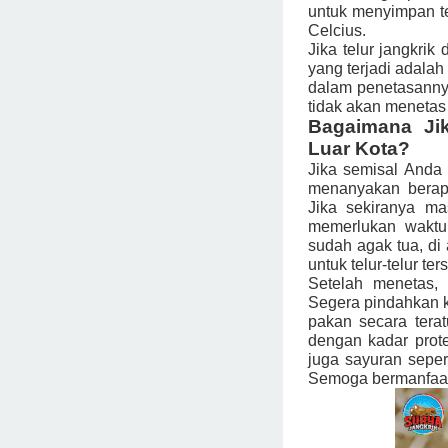
untuk menyimpan te
Celcius.
Jika telur jangkri
yang terjadi adalah
dalam penetasannya
tidak akan menetas
Bagaimana Jik
Luar Kota?
Jika semisal Anda 
menanyakan berapa
Jika sekiranya ma
memerlukan waktu 
sudah agak tua, di
untuk telur-telur te
Setelah menetas, 
Segera pindahkan k
pakan secara tera
dengan kadar prot
juga sayuran seper
Semoga bermanfaat