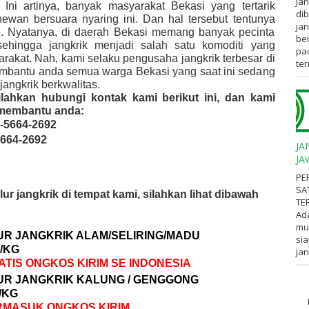
Jan
 Ini artinya, banyak masyarakat Bekasi yang tertarik
dib
wan bersuara nyaring ini. Dan hal tersebut tentunya
jan
. Nyatanya, di daerah Bekasi memang banyak pecinta
ber
sehingga jangkrik menjadi salah satu komoditi yang
pa
arakat. Nah, kami selaku pengusaha jangkrik terbesar di
ter
embantu anda semua warga Bekasi yang saat ini sedang
angkrik berkwalitas.
ilahkan hubungi kontak kami berikut ini, dan kami
 membantu anda:
-5664-2692
5664-2692
JA
JA
PE
SA
ur jangkrik di tempat kami, silahkan lihat dibawah
TE
Ad
mul
R JANGKRIK ALAM/SELIRING/MADU
sia
 /KG
jan
TIS ONGKOS KIRIM SE INDONESIA
UR JANGKRIK KALUNG / GENGGONG
 /KG
RMASUK ONGKOS KIRIM