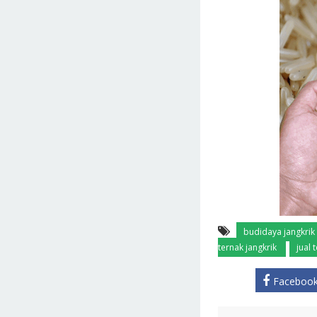
budidaya jangkrik
ternak jangkrik
jual 
Faceboo