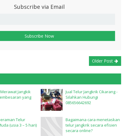
Subscribe via Email
Older Post
Merawat Jangkik
Jual Telur Jangkrik Cikarang -
Pembesaran yang
Silahkan Hubungi
085656642692
eraman Telur
Bagaimana cara menetaskan
uda (usia 3 – 5 hari)
telur jangkrik secara efisien
secara online?