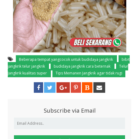
Beberapa tempat yangcocok untuk budidaya jangkrik
bibit
jangkrik telur jangkrik
budidaya jangkrik cara beternak
Telur
Jangkrik kualitas super
Tips Memanen Jangkrik agar tidak rugi
Subscribe via Email