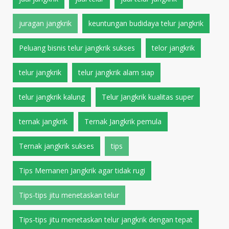
juragan jangkrik
keuntungan budidaya telur jangkrik
Peluang bisnis telur jangkrik sukses
telor jangkrik
telur jangkrik
telur jangkrik alam siap
telur jangkrik kalung
Telur Jangkrik kualitas super
ternak jangkrik
Ternak Jangkrik pemula
Ternak jangkrik sukses
tips
Tips Memanen Jangkrik agar tidak rugi
Tips-tips jitu menetaskan telur
Tips-tips jitu menetaskan telur jangkrik dengan tepat