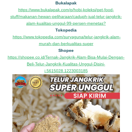
Bukalapak
https://www.bukalapak.com/p/hobi-koleksi/pet-food-
stuff/makanan-hewan-peliharaan/caduph-jual-telur-jangkrik-
alam-kualitas-unggul-99-persen-menetas?
Tokopedia
https://www.tokopedia.com/suryaguna/telur-jangkrik-alam-
murah-dan-berkualitas-super
Shopee
https://shopee.co.id/Ternak-Jangkrik-Alam-Bisa-Mulai-Dengan-
Beli-Telur-Jangkrik-Kualitas-Unggul-Disini-
i.5615028.1223003185