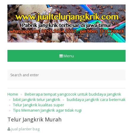
Menu
Home
Beberapa tempat yangcocok untuk budidaya jangkrik
bibit jangkrik telur jangkrik
budidaya jangkrik cara beternak
Telur Jangkrik kualitas super
Tips Memanen Jangkrik agar tidak rugi
Telur Jangkrik Murah
jual planter bag