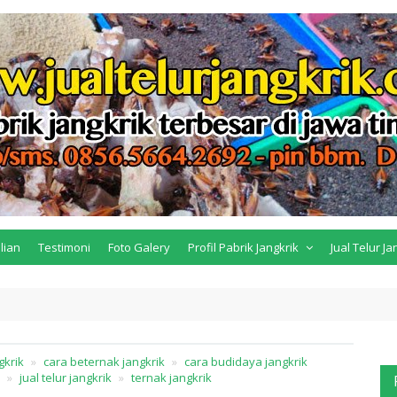
lian
Testimoni
Foto Galery
Profil Pabrik Jangkrik
Jual Telur Ja
gkrik
cara beternak jangkrik
cara budidaya jangkrik
jual telur jangkrik
ternak jangkrik