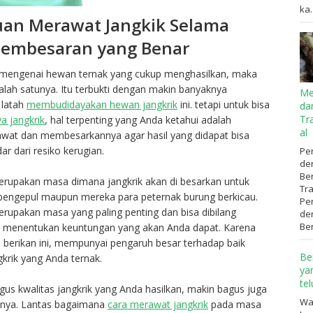
ka..
an Merawat Jangkik Selama
Pembesaran yang Benar
ngenai hewan ternak yang cukup menghasilkan, maka
alah satunya. Itu terbukti dengan makin banyaknya
Me
 latah
membudidayakan hewan jangkrik
ini. tetapi untuk bisa
da
Tr
a jangkrik
, hal terpenting yang Anda ketahui adalah
al
wat dan membesarkannya agar hasil yang didapat bisa
ar dari resiko kerugian.
Pen
de
Be
upakan masa dimana jangkrik akan di besarkan untuk
Tr
a pengepul maupun mereka para peternak burung berkicau.
Pen
upakan masa yang paling penting dan bisa dibilang
de
Ben
 menentukan keuntungan yang akan Anda dapat. Karena
berikan ini, mempunyai pengaruh besar terhadap baik
Be
gkrik yang Anda ternak.
ya
te
us kwalitas jangkrik yang Anda hasilkan, makin bagus juga
Wa
knya. Lantas bagaimana
cara merawat jangkrik
pada masa