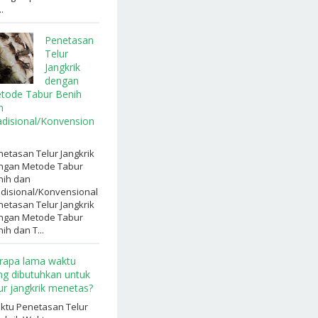
.
Penetasan
Telur
Jangkrik
dengan
tode Tabur Benih
n
adisional/Konvension
etasan Telur Jangkrik
ngan Metode Tabur
nih dan
adisional/Konvensional
etasan Telur Jangkrik
ngan Metode Tabur
ih dan T...
rapa lama waktu
ng dibutuhkan untuk
lur jangkrik menetas?
ktu Penetasan Telur