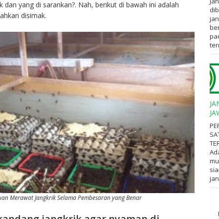
Jan
 dan yang di sarankan?. Nah, berikut di bawah ini adalah
dib
lahkan disimak.
jan
ber
pa
ter
JA
JA
PE
SA
TE
Ad
mul
sia
jan
an Merawat Jangkrik Selama Pembesaran yang Benar
andang jangkrik agar nyaman di