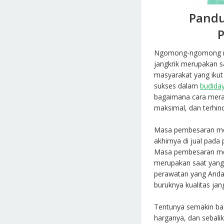
Pandu
Ngomong-ngomong me
jangkrik merupakan s
masyarakat yang ikut
sukses dalam
budiday
bagaimana cara mera
maksimal, dan terhind
Masa pembesaran mer
akhirnya di jual pad
Masa pembesaran mer
merupakan saat yang
perawatan yang Anda 
buruknya kualitas jan
Tentunya semakin bag
harganya, dan sebali