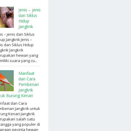
Jenis – jenis
dan Siklus
Hidup
Jangkrik
is – jenis dan Siklus
up Jangkrik Jenis –
is dan Siklus Hidup
gkrik Jangkrik
rupakan hewan yang
iliki suara yang cu...
Manfaat
dan Cara
Pemberian
Jangkrik
tuk Burung Kenari
nfaat dan Cara
berian Jangkrik untuk
ung Kenari Jangkrik
rupakan salah satu
angga yang populer di
langan pecinta hewan