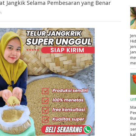
t Jangkik Selama Pembesaran yang Benar
m
Jen
Hid
jen
Jan
me
mem
un
Ma
Pem
Bur
me
ser
ka