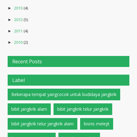
2013
(4)
►
2012
(5)
►
2011
(4)
►
2010
(2)
►
Recent Posts
Label
Beberapa tempat yangcocok untuk budidaya jangkrik
bibit jangkrik alam
bibit jangkrik telur jangkrik
bibit jangkrik telur jangkrik alam
bisnis melejit