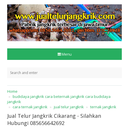
Menu
Home
budidaya jangkrik cara beternak jangkrik cara budidaya
jangkrik
cara ternak jangkrik
jual telur jangkrik
ternak jangkrik
Jual Telur Jangkrik Cikarang - Silahkan
Hubungi 085656642692