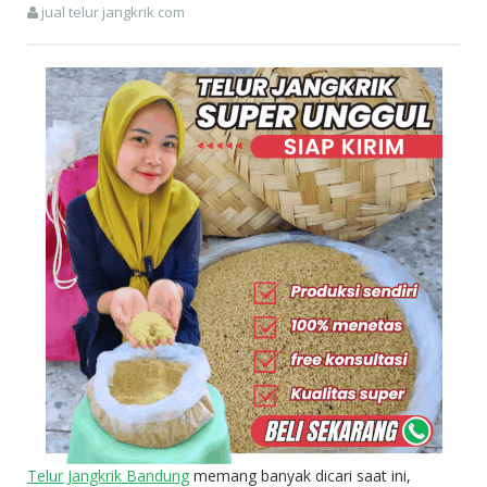
jual telur jangkrik com
Telur Jangkrik Bandung
memang banyak dicari saat ini,