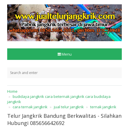
Menu
Home
budidaya jangkrik cara beternak jangkrik cara budidaya
jangkrik
cara ternak jangkrik
jual telur jangkrik
ternak jangkrik
Telur Jangkrik Bandung Berkwalitas - Silahkan
Hubungi 085656642692