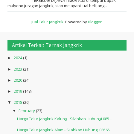
TERBESAR DI JAWA TIMUR Ada di tempat bapak
mulyono juragan jangkrik, siap melayani jual beli jang...
Jual Telur Jangkrik
. Powered by
Blogger
.
Artikel Terkait Ternak Jangkrik
2024
(1)
►
2023
(21)
►
2020
(34)
►
2019
(148)
►
2018
(26)
▼
February
(23)
▼
Harga Telur Jangkrik Kalung - Silahkan Hubungi 085...
Harga Telur Jangkrik Alam - Silahkan Hubungi 08565...