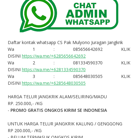
Daftar kontak whatsapp CS Pak Mulyono Juragan Jangkrik
Wa 1 : 085656642692 KLIK
DISINI
https://wa.me/+6285656642692
Wa 2 : 081334590370
KLIK
DISINI
https://wa.me/+6281334590370
Wa 3 : 085648030505
KLIK
DISINI
https://wa.me/+6285648030505
HARGA TELUR JANGKRIK ALAM/SELIRING/MADU
RP. 250.000,- /KG
-
PROMO GRATIS ONGKOS KIRIM SE INDONESIA
UNTUK HARGA TELUR JANGKRIK KALUNG / GENGGONG
RP 200.000,- /KG
- BELUM TERMASUK ONGKOS KIRIM