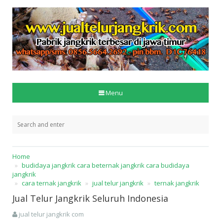
Menu
Home
budidaya jangkrik cara beternak jangkrik cara budidaya
jangkrik
cara ternak jangkrik
jual telur jangkrik
ternak jangkrik
Jual Telur Jangkrik Seluruh Indonesia
jual telur jangkrik com