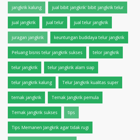
jangkrik kalung
jual bibit jangkrik' bibit jangkrik telur
jual jangkrik
jual telur
jual telur jangkrik
juragan jangkrik
keuntungan budidaya telur jangkrik
Peluang bisnis telur jangkrik sukses
telor jangkrik
telur jangkrik
telur jangkrik alam siap
telur jangkrik kalung
Telur Jangkrik kualitas super
ternak jangkrik
Ternak Jangkrik pemula
Ternak jangkrik sukses
tips
Tips Memanen Jangkrik agar tidak rugi