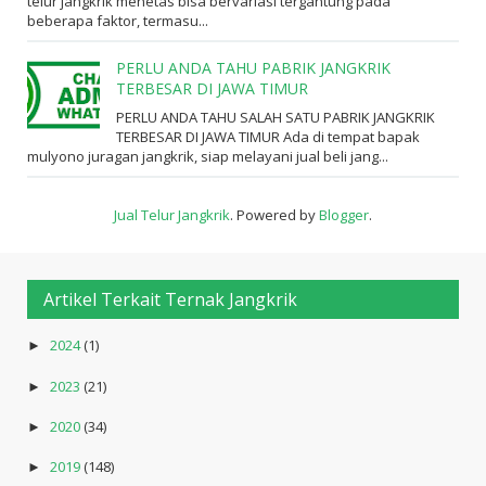
telur jangkrik menetas bisa bervariasi tergantung pada
beberapa faktor, termasu...
PERLU ANDA TAHU PABRIK JANGKRIK
TERBESAR DI JAWA TIMUR
PERLU ANDA TAHU SALAH SATU PABRIK JANGKRIK
TERBESAR DI JAWA TIMUR Ada di tempat bapak
mulyono juragan jangkrik, siap melayani jual beli jang...
Jual Telur Jangkrik
. Powered by
Blogger
.
Artikel Terkait Ternak Jangkrik
2024
(1)
►
2023
(21)
►
2020
(34)
►
2019
(148)
►