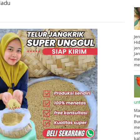
Madu
Jen
Hid
jen
Jan
me
mem
un
Ma
Pem
Bur
me
ser
ka