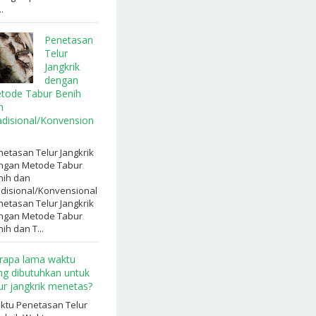
.
Penetasan
Telur
Jangkrik
dengan
tode Tabur Benih
n
adisional/Konvension
etasan Telur Jangkrik
ngan Metode Tabur
nih dan
adisional/Konvensional
etasan Telur Jangkrik
ngan Metode Tabur
ih dan T...
rapa lama waktu
ng dibutuhkan untuk
lur jangkrik menetas?
ktu Penetasan Telur