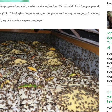
ka..
dengan peternakan murah, mudah, cepat menghasilkan. Hal ini sudah dipikirkan para peternak
jangkrik. Dibandingkan dengan ternak ayam maupun ternak kambing, ternak jangkrik memang
al yang minim serta masa panen yang cepat.
Me
da
Tr
al
Pen
de
Be
Tr
Pen
de
Ben
Be
ya
te
Wa