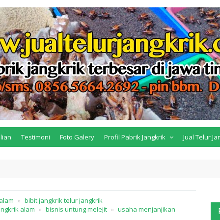
lian
Testimoni
Foto Galery
Profil Pabrik Jangkrik
Jual Telur Ja
 alam
bibit jangkrik telur jangkrik
jangkrik alam
bisnis untung melejit
usaha menjanjikan