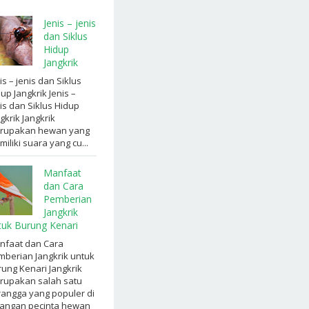
Jenis – jenis
dan Siklus
Hidup
Jangkrik
is – jenis dan Siklus
up Jangkrik Jenis –
is dan Siklus Hidup
gkrik Jangkrik
rupakan hewan yang
iliki suara yang cu...
Manfaat
dan Cara
Pemberian
Jangkrik
tuk Burung Kenari
nfaat dan Cara
berian Jangkrik untuk
ung Kenari Jangkrik
rupakan salah satu
angga yang populer di
langan pecinta hewan