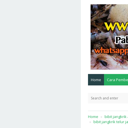
Home
Cara Pembe
Home
bibit jangkrik
bibit jangkrik telur 