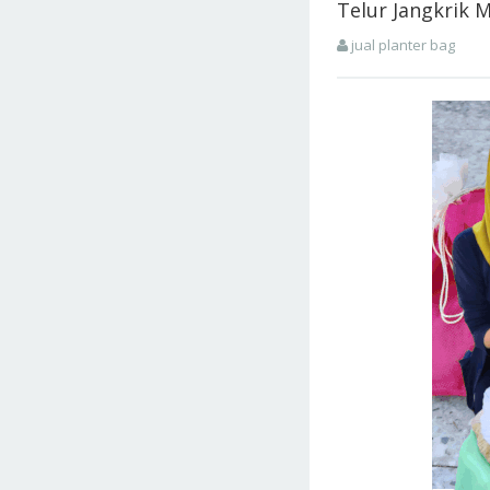
Telur Jangkrik 
jual planter bag