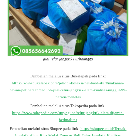
Jual Telur Jangkrik Purbalingga
Pembelian melalui situs Bukalapak pada link:
https://www.bukalapak.com/p/hobi-koleksi/pet-food-stuff/makanan-
hewan-peliharaan/caduph-jual-telur-jangkrik-alam-kualitas-unggul-99-
persen-menetas
Pembelian melalui situs Tokopedia pada link:
https://www.tokopedia.com/suryaguna/telur-jangkrik-alam-dijamin-
berkualitas
Pembelian melalui situs Shopee pada link:
https://shopee.co.id/Ternak-
Jangkrik-Alam-Bisa-Mulai-Dengan-Beli-Telur-Jangkrik-Kualitas-