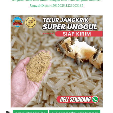
Unggul-Disini-i.5615028.1223003185