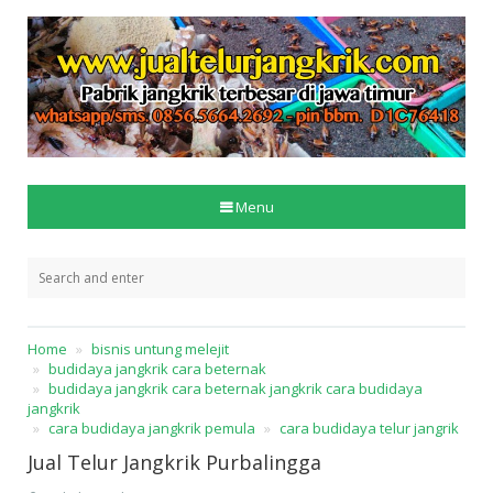
Menu
Home
bisnis untung melejit
budidaya jangkrik cara beternak
budidaya jangkrik cara beternak jangkrik cara budidaya
jangkrik
cara budidaya jangkrik pemula
cara budidaya telur jangrik
Jual Telur Jangkrik Purbalingga