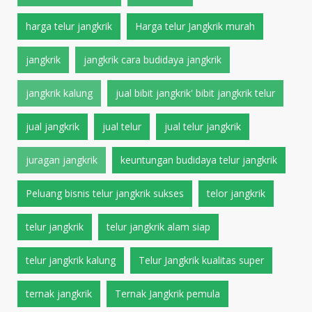
harga telur jangkrik
Harga telur Jangkrik murah
jangkrik
jangkrik cara budidaya jangkrik
jangkrik kalung
jual bibit jangkrik' bibit jangkrik telur
jual jangkrik
jual telur
jual telur jangkrik
juragan jangkrik
keuntungan budidaya telur jangkrik
Peluang bisnis telur jangkrik sukses
telor jangkrik
telur jangkrik
telur jangkrik alam siap
telur jangkrik kalung
Telur Jangkrik kualitas super
ternak jangkrik
Ternak Jangkrik pemula